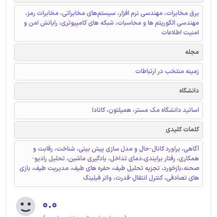
برق مخابرات، مهندسی نرم افزار، سیستم‌های مخابراتی، مخابرات رمز،
مهندسی الگوریتم ها و محاسبات، شبکه های کامپیوتری، رایانش امن و
امنیت اطلاعات
مجله
زمینه منتخب در ارتباطات
دانشگاه
اساتید دانشگاه مک مستر، همیلتون، کانادا
کلمات کلیدی
آگاهی، براورد کانال-حال و مدل سازی پیش بینی، شناخت، رقابت و
همکاری، رفتار برایندی،دمای تداخل، یادگیری ماشین، تحلیل رادیو-
صحنه،بازخورد، تجزیه تحلیل طیف، حفره های طیف، مدیریت طیف، بازی
های تصادفی، کنترل انتقال-قدرت، واتر فیلینگ
۰.۰