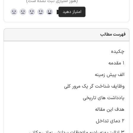
(هنوز امتیازی ثبت نشده است)
فهرست مطالب
چکیده
۱ مقدمه
الف پیش زمینه
وظایف شناخت گر یک مرور کلی
یادداشت های تاریخی
هدف این مقاله
۲ دمای تداخل
۳ انالیز پهنه،رادیو ملاحظات پردازش زمانی،مکانی