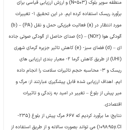
منطقه سوپر بلوک (N=503) و ارزش ارزیابی قیاسی برای
برآورد ریسک استفاده کرده ایم. در این تحقیق 1- تغییرات
مورد انتظار در (a) فعالیت فیزیکی حمل و نقل (PA) – (b)
آلودگی هوا (NO2) – (c) صدای حاصل از آلودگی صوتی جاده
ای – (d) فضای سبز- (e) کاهش تاثیر جزیره گرمای شهری
(UHI) از طریق کاهش گرما 2- معیار بندی ارزیابی های
ریسک و 3- محاسبه حجم تاثیرات سلامت را انجام داده
ایم. اهداف ارزیابی شده قابل پیشگیری عبارتند از: مرگ و
میر پیش از بلوغ – تغییر در امید به زندگی و تاثیرات
اقتصادی.
نتایج: ما برآورد کردیم که 667 مرگ پیش از بلوغ (235-
1098:95y.CI) می تواند بصورت سالانه و از طریق استفاده از