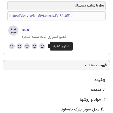
doi یا شناسه دیجیتال
https://doi.org/10.1016/j.envint.2019.105132
۰.۰
(هنوز امتیازی ثبت نشده است)
فهرست مطالب
چکیده
1. مقدمه
2. مواد و روشها
2.1 مدل سوپر بلوک بارسلونا