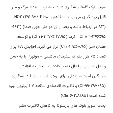
سوپر بلوک 503 پیشگیری شود. بیشترین تعداد مرگ و میر
قابل پیشگیری می تواند با کاهش NO2 (291.95%-PI=0-
83) در ارتباط باشد و بعد از آن عواملی چون صدا) (163-
95%CI 83-246 – گرما (117.95%-CI101-137) و توسعه
فضای سبز (60.95%CI:0-119) قرار می گیرد. افزایش PA برای
تعداد 65 هزار نفر که سفرهای ماشینی – موتوری را به حمل
و نقل عمومی و فعال تغییر داده اند منجر به افزایش
میانگین امید به زندگی برای نوجوانان بارسلونا در 200 روز
(95%CI-99-297) و تاثیرات اقتصادی سالانه 1.7 بیلیون یورو
شده است (95%CI:0.6-2.8) .
بحث: سوپر بلوک های بارسلونا به کاهش تاثیرات مضر