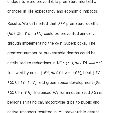
endpoints were preventable premature mortality,
changes in life expectancy and economic impacts.
Results We estimated that 667 premature deaths
(95% CI: 235–1,098) could be prevented annually
through implementing the 503 Superblocks. The
greatest number of preventable deaths could be
attributed to reductions in NO2 (291, 95% PI: 0–838),
followed by noise (163, 95% CI: 83–246), heat (117,
95% CI: 101–137), and green space development (60,
95% CI: 0–119). Increased PA for an estimated 65,000
persons shifting car/motorcycle trips to public and
active transport resulted in 36 preventable deaths