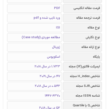
فرمت مقاله انگلیسی
PDF
فرمت ترجمه مقاله
ورد تایپ شده و pdf
نوع مقاله
ISI
نوع نگارش
مطالعه موردی (Case study)
نوع ارائه مقاله
ژورنال
پایگاه
اسکوپوس
ایمپکت فاکتور(IF) مجله
1.733 در سال 2018
شاخص H_index مجله
47 در سال 2019
شاخص SJR مجله
0.542 در سال 2018
شناسه ISSN مجله
1467-6370
شاخص Q یا Quartile
Q2 در سال 2018