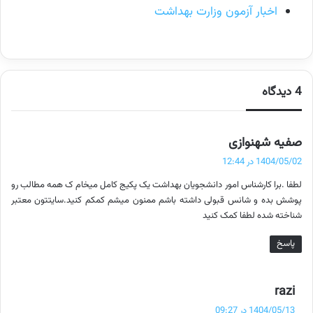
اخبار آزمون وزارت بهداشت
4 دیدگاه
گ
صفیه شهنوازی
ف
1404/05/02 در 12:44
ت
لطفا .برا کارشناس امور دانشجویان بهداشت یک پکیج کامل میخام ک همه مطالب رو
:
پوشش بده و شانس قبولی داشته باشم ممنون میشم کمکم کنید.سایتتون معتبر
شناخته شده لطفا کمک کنید
پاسخ
گ
razi
ف
1404/05/13 در 09:27