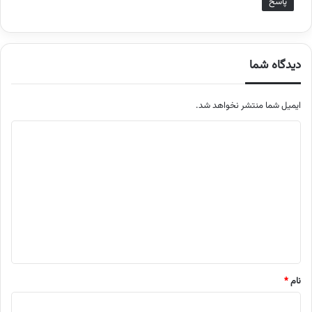
پاسخ
دیدگاه شما
ایمیل شما منتشر نخواهد شد.
م
ت
ن
د
ی
د
گ
ا
نام
*
ه