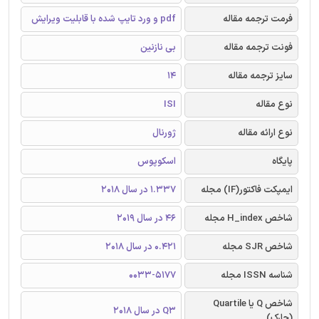
فرمت ترجمه مقاله
pdf و ورد تایپ شده با قابلیت ویرایش
فونت ترجمه مقاله
بی نازنین
سایز ترجمه مقاله
14
نوع مقاله
ISI
نوع ارائه مقاله
ژورنال
پایگاه
اسکوپوس
ایمپکت فاکتور(IF) مجله
1.337 در سال 2018
شاخص H_index مجله
46 در سال 2019
شاخص SJR مجله
0.421 در سال 2018
شناسه ISSN مجله
0033-5177
شاخص Q یا Quartile
Q3 در سال 2018
(چارک)