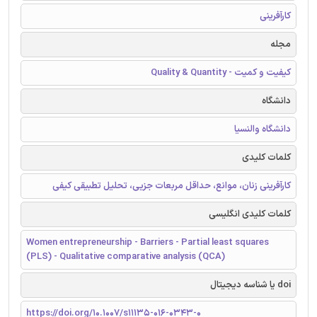
کارآفرینی
مجله
کیفیت و کمیت - Quality & Quantity
دانشگاه
دانشگاه والنسیا
کلمات کلیدی
کارآفرینی زنان، موانع، حداقل مربعات جزیی، تحلیل تطبیقی کیفی
کلمات کلیدی انگلیسی
Women entrepreneurship - Barriers - Partial least squares
(PLS) - Qualitative comparative analysis (QCA)
doi یا شناسه دیجیتال
https://doi.org/10.1007/s11135-016-0343-0