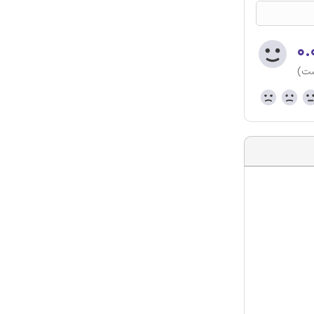
۰.
ست)