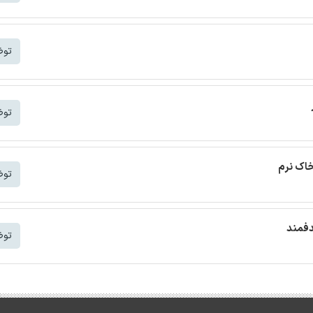
توض
توض
خاک نرم
توض
دفمند
توض