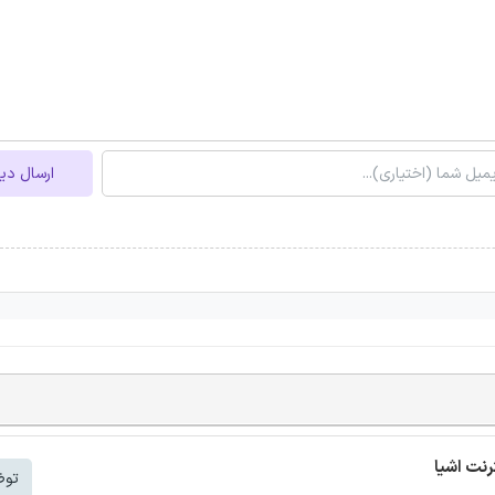
ارسال دی
توض