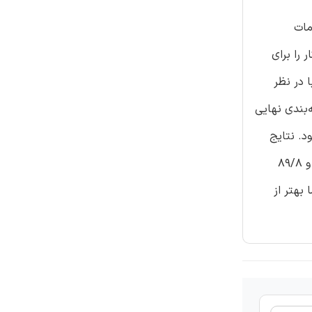
لامات
را برای
ا در نظر
‌بندی نهایی
شود. نتایج
این روش ارائه شده با برچسب گذاری دستی برای سه پایگاه داده‌ی عمومی مقایسه می‌شوند. مقادیر درستی ۸۸/۳ درصد، ۸۷/۴ درصد و ۸۹/۸
که روش ما بهتر از