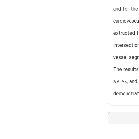
and for the
cardiovascu
extracted f
intersectio
vessel segm
The results
87.4%, and 
demonstrate