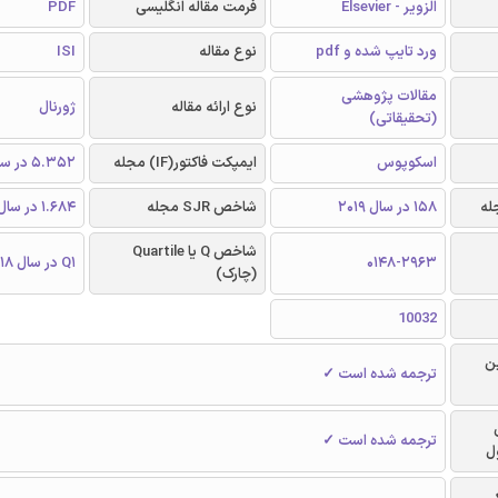
الزویر - Elsevier
فرمت مقاله انگلیسی
PDF
ورد تایپ شده و pdf
نوع مقاله
ISI
مقالات پژوهشی
نوع ارائه مقاله
ژورنال
(تحقیقاتی)
اسکوپوس
ایمپکت فاکتور(IF) مجله
5.352 در سال 2018
158 در سال 2019
شاخص SJR مجله
1.684 در سال 2018
شاخص Q یا Quartile
0148-2963
Q1 در سال 2018
(چارک)
10032
ن
ترجمه شده است ✓
ترجمه شده است ✓
ل