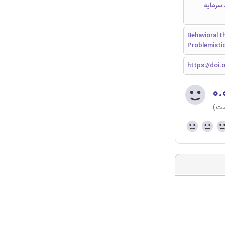
سرمایه
Behavioral t
Problemistic
https://doi.o
۰.
ست)