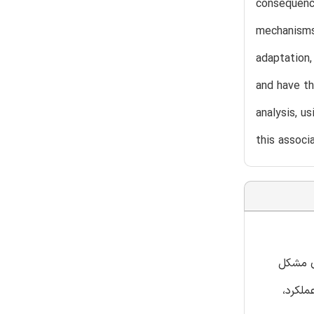
consequence
mechanisms 
adaptation,
and have th
analysis, u
this associ
ی مشکل
لکرد،