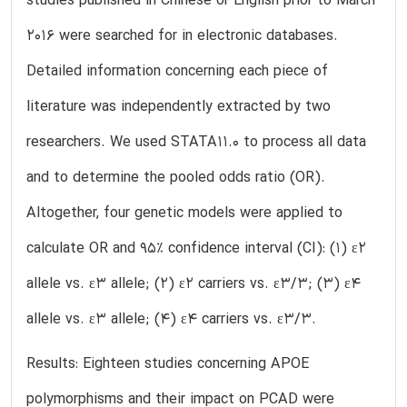
studies published in Chinese or English prior to March
2016 were searched for in electronic databases.
Detailed information concerning each piece of
literature was independently extracted by two
researchers. We used STATA11.0 to process all data
and to determine the pooled odds ratio (OR).
Altogether, four genetic models were applied to
calculate OR and 95% confidence interval (CI): (1) ε2
allele vs. ε3 allele; (2) ε2 carriers vs. ε3/3; (3) ε4
allele vs. ε3 allele; (4) ε4 carriers vs. ε3/3.
Results: Eighteen studies concerning APOE
polymorphisms and their impact on PCAD were