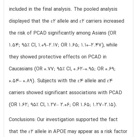
included in the final analysis. The pooled analysis
displayed that the ε2 allele and ε2 carriers increased
the risk of PCAD significantly among Asians (OR
1.54; 95% CI, 1.09–2.17; OR 1.65; 1.10–2.47), while
they showed protective effects on PCAD in
Caucasians (OR 0.77; 95% CI, 0.62–0.95; OR 0.69;
0.54– 0.89). Subjects with the ε4 allele and ε4
carriers showed significant associations with PCAD
(OR 1.62; 95% CI, 1.27– 2.06; OR 1.65; 1.27–2.15).
Conclusions: Our investigation supported the fact
that the ε2 allele in APOE may appear as a risk factor