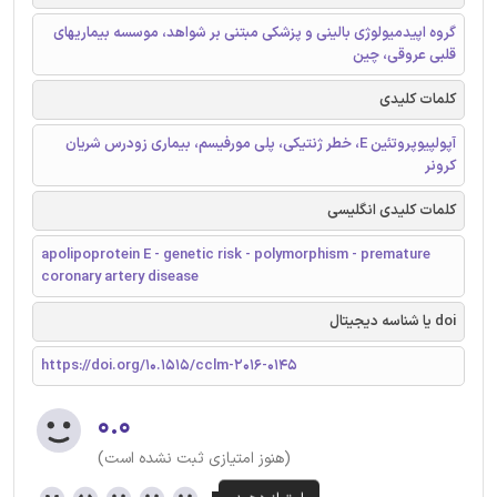
گروه اپیدمیولوژی بالینی و پزشکی مبتنی بر شواهد، موسسه بیماریهای
قلبی عروقی، چین
کلمات کلیدی
آپولپیوپروتئین E، خطر ژنتیکی، پلی مورفیسم، بیماری زودرس شریان
کرونر
کلمات کلیدی انگلیسی
apolipoprotein E - genetic risk - polymorphism - premature
coronary artery disease
doi یا شناسه دیجیتال
https://doi.org/10.1515/cclm-2016-0145
۰.۰
(هنوز امتیازی ثبت نشده است)