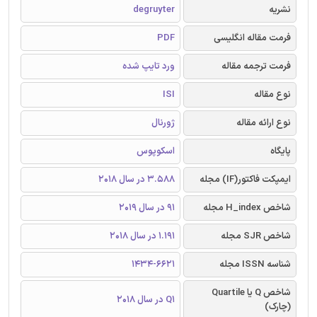
نشریه
degruyter
فرمت مقاله انگلیسی
PDF
فرمت ترجمه مقاله
ورد تایپ شده
نوع مقاله
ISI
نوع ارائه مقاله
ژورنال
پایگاه
اسکوپوس
ایمپکت فاکتور(IF) مجله
3.588 در سال 2018
شاخص H_index مجله
91 در سال 2019
شاخص SJR مجله
1.191 در سال 2018
شناسه ISSN مجله
1434-6621
شاخص Q یا Quartile
Q1 در سال 2018
(چارک)