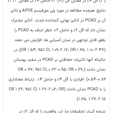
(3) آلل ε4 در مقابل آلل ε3 (4) حامل ε4 در مقابل ε3/3
نتایج: هیجده مطالعه در مورد پلی مورفیسم APOE و تاثیر
آن بر PCAD در آنالیز نهایی گنجانده شدند. آنالیز مشترک
نشان داد که آلل ε2 و حامل ε2، خطر ابتلاء به PCAD را
بطور قابل توجهی در میان آسیایی ها، افزایش می دهند
(OR 1.54; 95% CI, 1.09–2.17; OR 1.65; 1.10–2.47), در
حالیکه آنها تاثیرات حفاظتی بر PCAD در سفید پوستان
نشان دادند (OR 0.77; 95% CI, 0.62–0.95; OR 0.69;
0.54–0.89). افرادی با آلل ε4 و حامل ε4 ، ارتباط معناداری
را با PCAD نشان دادند (OR 1.62; 95% CI, 1.27–2.06; OR
1.65; 1.27–2.15).
نتیجه گیری: تحقیقات ما، این واقعیت را که آلل ε2 در