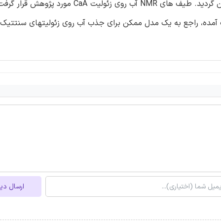
چهار فاز آب جذب شده وجود دارد. گرمای جذب برای هر فاز تعیین گردید. طیف های NMR آب روی زئولیت CaA م
آمده، راجع به یک مدل ممکن برای جذب آب روی زئولیتهای سنتتیک ب
ارسال دی