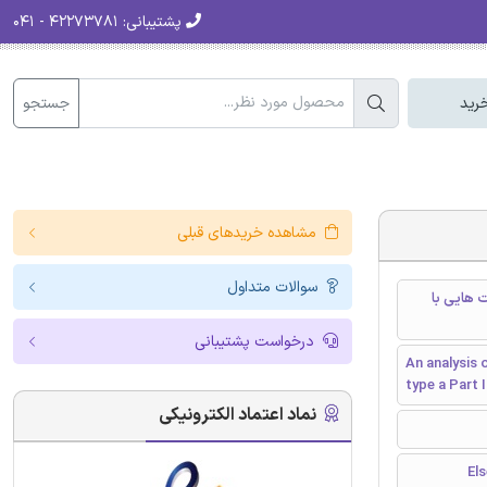
پشتیبانی:
۴۲۲۷۳۷۸۱ - ۰۴۱
جستجو
رید
مشاهده خریدهای قبلی
سوالات متداول
A قسمت دوم: زئولیت هایی با
درخواست پشتیبانی
An analysis 
type a Part 
نماد اعتماد الکترونیکی