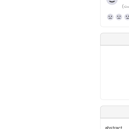
ست)
abstract