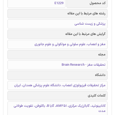
کد محصول
E1229
رشته های مرتبط با این مقاله
پزشکی و زیست شناسی
گرایش های مرتبط با این مقاله
مغز و اعصاب، علوم سلولی و مولکولی و علوم جانوری
مجله
تحقیقات مغز - Brain Research
دانشگاه
مرکز تحقیقات فیزیولوژی اعصاب، دانشگاه علوم پزشکی همدان، ایران
کلمات کلیدی
کانابینوئید، گاباارژیک مرکزی، AM251، گابا B، باکلوفن، تقویت طولانی
مدت