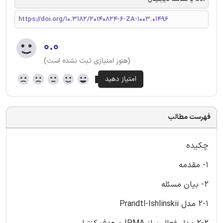
https://doi.org/10.3182/20140824-6-ZA-1003.01496
۰.۰
(هنوز امتیازی ثبت نشده است)
فهرست مطالب
چکیده
1- مقدمه
2- بیان مسئله
2-1 مدل Prandtl-Ishlinskii