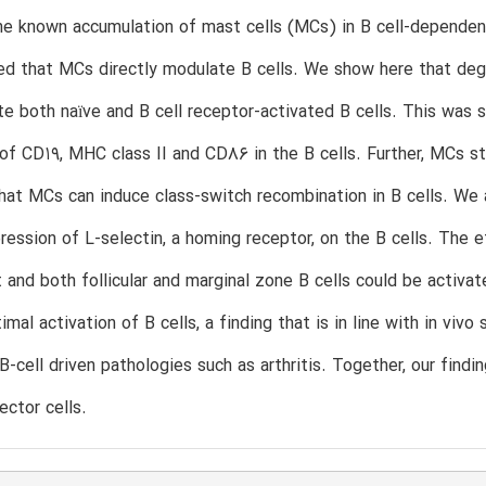
e known accumulation of mast cells (MCs) in B cell-dependent 
d that MCs directly modulate B cells. We show here that degra
e both naïve and B cell receptor-activated B cells. This was s
of CD19, MHC class II and CD86 in the B cells. Further, MCs st
that MCs can induce class-switch recombination in B cells. We
ression of L-selectin, a homing receptor, on the B cells. The 
t and both follicular and marginal zone B cells could be acti
imal activation of B cells, a finding that is in line with in vi
B-cell driven pathologies such as arthritis. Together, our fin
ector cells.