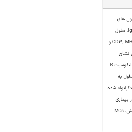
نوان سلول های
موثر در بروز پاسخ های B بدانیم. در این مقاله به بررسی نکته زیر خواهیم پرداخت : ماست سل های دگرانوله شده و حساس شده با IgE، سلول
های B بکر و اجرایی را فعال می کند. در واقع ماست سل در اثر فعال سازی سلول B، منجر به افزایش تکثیر، تشکیل بلاست و بیان CD19, MHC II و
Ig+ می شود، که این عمل نشان
دهنده اثر MCs در تعویض کلاس آنتی بادی می باشد. همچنین در این مقاله بیان خواهیم کرد که کشت همزمان (coculture) MSc با لنفوسیت B
ود. اعمال اثرات MCs بر لنفوسیت B به تماس سلول به
گی دارد، در واقع MCs هم لنفوسیت B فولیکولی و هم لنفوسیت B مارژینال زون را فعال می کند. طبق پژوهش های ما، MCs دگرانوله شده
نفوسیت B می شود. یک پژوهش در این زمینه منجر به دستیابی به این نتیجه شد، MCs به صورت in vivo در بیماری
های آرتریت ( که پاتوژنز آن به لنفوسیت B وابسته است) دگرانوله می شود. با توجه به تمام نکات مزبور، طبق نتایج حاصل از این پژوهش، MCs