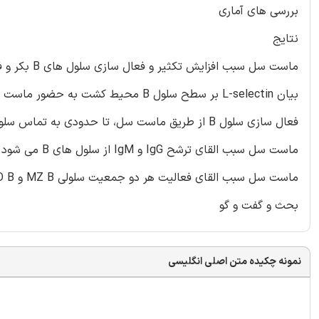
بررسی های آماری
نتایج
ماست سل سبب افزایش تکثیر و فعال سازی سلول های B بکر و فعال (BCR-activated) می شود.
بیان L-selectin بر سطح سلول B محیط کشت به حضور ماست سل وابسته است.
فعال سازی سلول B از طریق ماست سل، تا حدودی به تماس سلول به سلول بستگی دارد.
ماست سل سبب القای ترشح IgG و IgM از سلول های B می شود.
ماست سل سبب القای فعالیت هر دو جمعیت سلولی MZ B و FO B می شود.
بحث و گفت و گو
نمونه چکیده متن اصلی انگلیسی