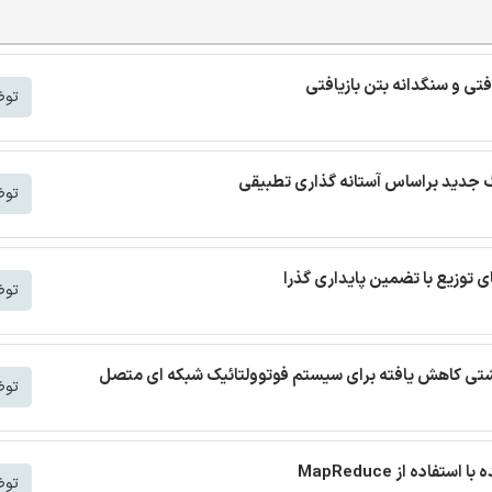
افتی و سنگدانه بتن بازیافتی
توض
توض
توض
 نشتی کاهش یافته برای سیستم فوتوولتائیک شبکه ای متصل
توض
توض