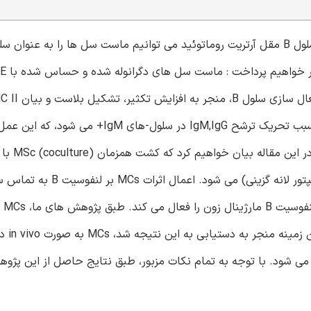
با توجه به تجمع ماست سل در بیماری های التهابی وابسته به سلول B مقل آرتریت روماتوئید می توانیم ماست سل ها را به ع
CD86 در لنفوسیت های B می گردد. علاوه براین، ماست سل ها سبب تحریک ترشح IgM,IgG در سلول-های M
سبب افزایش بیان سطحی L-sel بر سطح سلول B (به عنوان رسپتور لانه گزینی) می ش
سلول بست
سبب افزایش فعال سازی ل