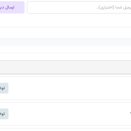
ارسال دی
توض
توض