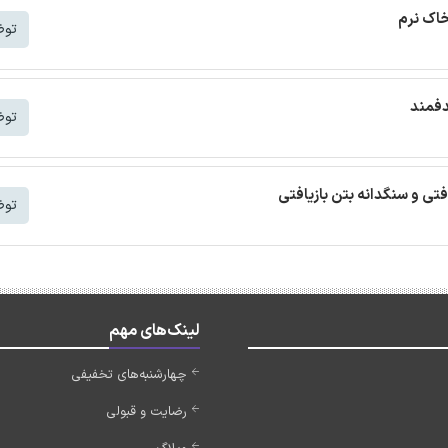
خاک نرم
توض
دفمند
توض
افتی و سنگدانه بتن بازیافتی
توض
لینک‌های مهم
چهارشنبه‌های تخفیفی
رضایت و قبولی