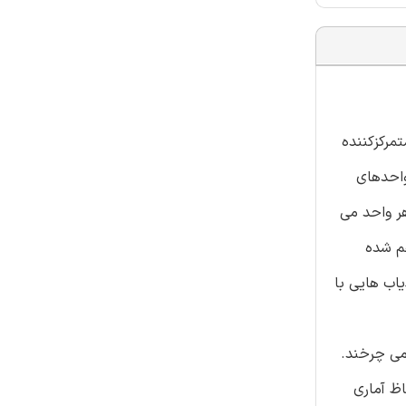
مرکزکننده
واحدهای
هر واحد می
هم شده
اب هایی با
 گام) که اجرا و بکارگیری آنها راحت تر از ردیاب های دیگر میباشد؛ آنها حول محور شرق- غرب (محور X ) می چرخند.
اظ آماری