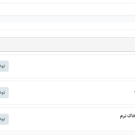
توض
توض
خاک نرم
توض