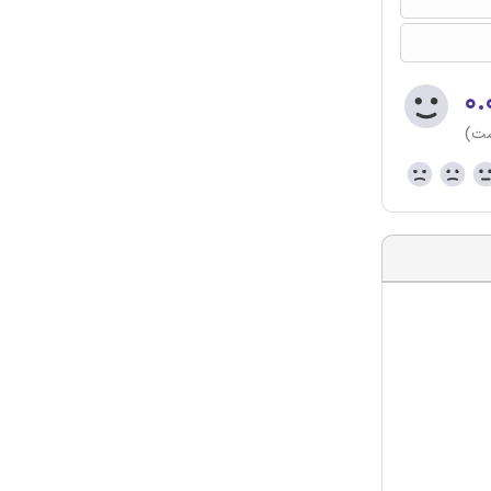
۰.
ست)