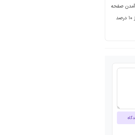
ن آمدن صفحه
خورشیدی نسبت به افق می باشد. این ردیاب ها که از لحاظ مفهومی شبیه با قفسه بالابرنده میز مدرسه میباشند، افزایش تولید کمتر از 10 درصد
دگاه