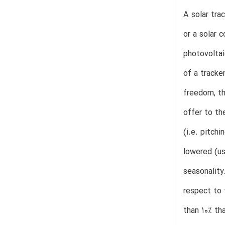
A solar tra
or a solar 
photovoltai
of a tracke
freedom, th
offer to th
(i.e. pitch
lowered (us
seasonality.
respect to 
than 10% th