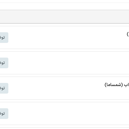
)
توض
توض
واب (شمساما)
توض
توض