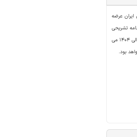
ایران عرضه
نامه تشریحی
میباشد. از جمله ویژگی های برجسته این بسته ارائه اصل سوالات آزمون های ادوار گذشته دارای درس دانش علوم بانکی از سال 1392 الی 1404 می
اهد بود.