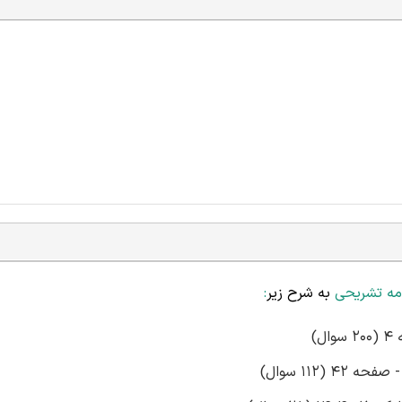
امه تشریحی
به شرح زیر
:
)
(112 سوال)