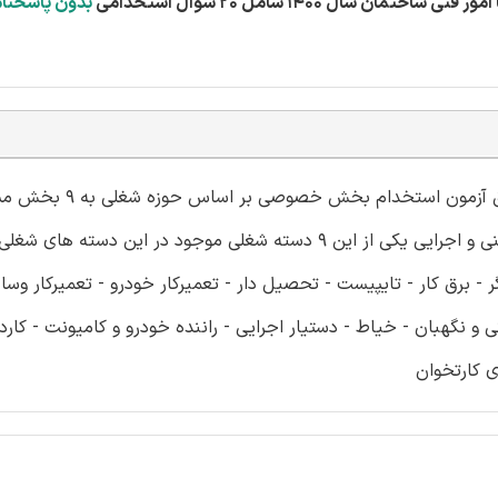
بدون پاسخنام
مشاغل مورد نیاز شرکت ها و سازمان های متقاضی جذب از طریق آزمون استخدام
تقسیم میشوند که هر بخش یک «دسته شغلی» نامیده میشود. فنی و اجرایی یکی از این 9 دسته شغلی موجود در ای
- برق کار - تایپیست - تحصیل دار - تعمیرکار خودرو - تعمیرکار وسا
و نگهبان - خیاط - دستیار اجرایی - راننده خودرو و کامیونت - کار
ی کارتخوان