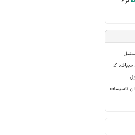
ه
در 6
 بخش خصوصی بر اساس حوزه شغلی به 9 بخش مستقل
ن دسته های شغلی میباشد که
یل
دان تاسیسات