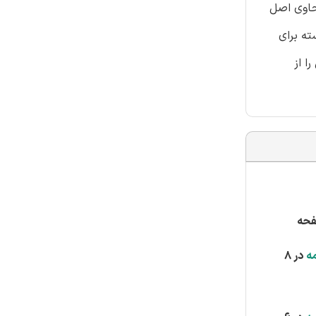
 حاوی اصل
ته برای
ا از
ه
در 8