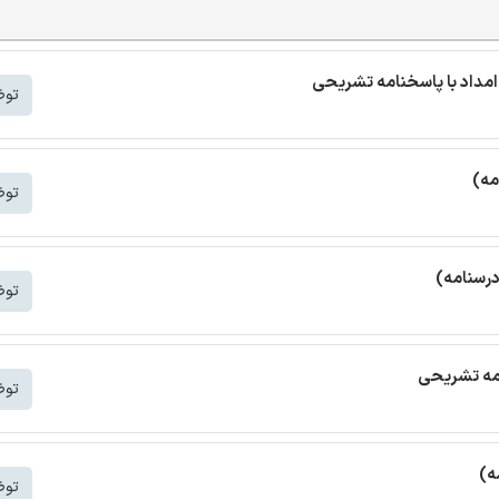
مداد با پاسخنامه تشریحی
توض
مه)
توض
درسنامه)
توض
امه تشریحی
توض
ه)
توض