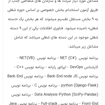
مشاغل مورد نیاز شرکت ها و سازمان های متقاضی جذب از
طریق آزمون استخدام بخش خصوصی بر اساس حوزه شغلی
به 9 بخش مستقل تقسیم میشوند که هر بخش یک «دسته
شغلی» نامیده میشود. فناوری اطلاعات یکی از این 9 دسته
شغلی موجود در این دسته های شغلی میباشد که شامل
مشاغل زیر میباشد:
برنامه نویس .NET (C#) - برنامه نویس .NET(VB) -
کارشناس DevOps - اپراتور رایانه - برنامه نویس ++C -
برنامه نویس Back-End node JS - برنامه نویس Back-End
python (Django-Flask) - برنامه نویس C - برنامه نویس
Data Analysis-Python (SciPy-Pandas) - برنامه نویس
Front-End - برنامه نویس Full-stack - برنامه نویس Java