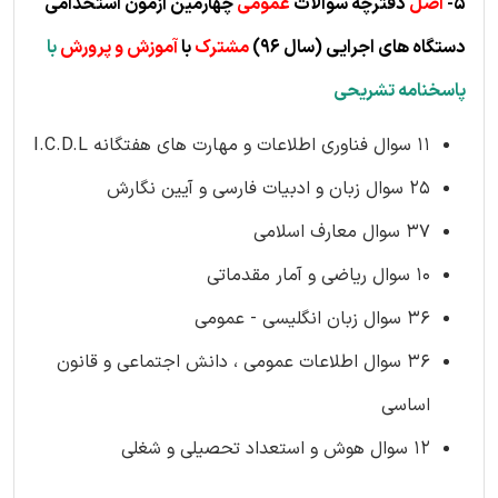
5-
اصل
دفترچه سوالات
عمومی
چهارمین آزمون استخدامی
دستگاه های اجرایی
(س
ال 96)
مشترک
با
آموزش و پرورش
با
پاسخنامه تشریحی
11 سوال فناوری اطلاعات و مهارت های هفتگانه I.C.D.L
25 سوال زبان و ادبیات فارسی و آیین نگارش
37 سوال معارف اسلامی
10 سوال ریاضی و آمار مقدماتی
36 سوال زبان انگلیسی - عمومی
36 سوال اطلاعات عمومی ، دانش اجتماعی و قانون
اساسی
12 سوال هوش و استعداد تحصیلی و شغلی