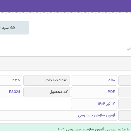
سبد خ
اب
850
تعداد صفحات
238
PDF
کد محصول
ES324
17 تیر 1404
آزمون سازمان حسابرسی
با منابع عمومی آزمون سازمان حسابرسی 1404