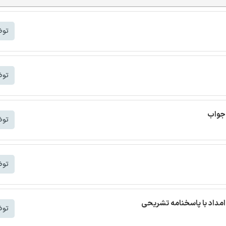
توض
توض
 جواب
توض
توض
مداد با پاسخنامه تشریحی
توض