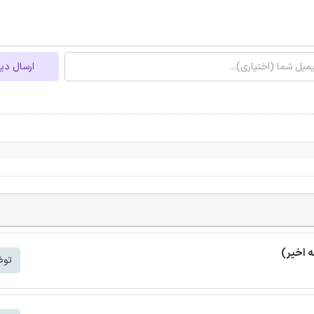
ارسال دی
توض