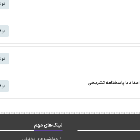
توض
توض
توض
مداد با پاسخنامه تشریحی
توض
لینک‌های مهم
چهارشنبه‌های تخفیفی