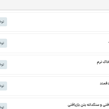
توض
توض
خاک نرم
توض
دفمند
توض
افتی و سنگدانه بتن بازیافتی
توض