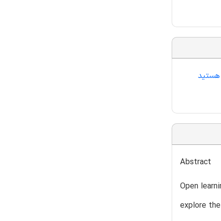
 هستید
Abstract
Open learni
explore the