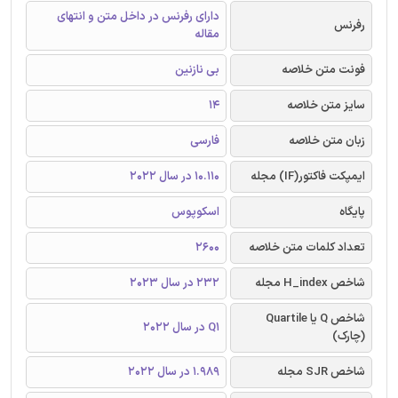
دارای رفرنس در داخل متن و انتهای
رفرنس
مقاله
فونت متن خلاصه
بی نازنین
سایز متن خلاصه
14
زبان متن خلاصه
فارسی
ایمپکت فاکتور(IF) مجله
10.110 در سال 2022
پایگاه
اسکوپوس
تعداد کلمات متن خلاصه
2600
شاخص H_index مجله
232 در سال 2023
شاخص Q یا Quartile
Q1 در سال 2022
(چارک)
شاخص SJR مجله
1.989 در سال 2022