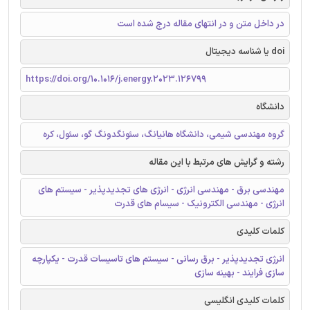
در داخل متن و در انتهای مقاله درج شده است
doi یا شناسه دیجیتال
https://doi.org/10.1016/j.energy.2023.126799
دانشگاه
گروه مهندسی شیمی، دانشگاه هانیانگ، سئونگدونگ گو، سئول، کره
رشته و گرایش های مرتبط با این مقاله
مهندسی برق - مهندسی انرژی - انرژی های تجدیدپذیر - سیستم های
انرژی - مهندسی الکترونیک - سیسام های قدرت
کلمات کلیدی
انرژی تجدیدپذیر - برق رسانی - سیستم های تاسیسات قدرت - یکپارچه
سازی فرایند - بهینه سازی
کلمات کلیدی انگلیسی