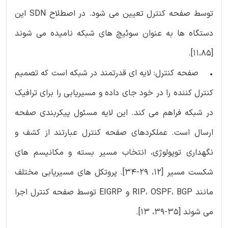
توسط صفحه کنترل تعیین می شود. در اصطلاح SDN این
دستگاه ها به عنوان سوئیچ های شبکه نامیده می شوند
[11،85].
• صفحه کنترل: لایه ای قدرتمند در شبکه است که تصمیم
کنترل کننده را در خود جای داده و مسیریابی را برای ترافیک
در شبکه فراهم می کند. این لایه مسئول پیکربندی صفحه
ارسال است. عملکردهای صفحه کنترل عبارتند از کشف و
نگهداری توپولوژی، انتخاب مسیر بسته و مکانیسم های
شکست مسیر [12، 29-34]. پروتکل های مسیریابی مختلف
مانند RIP، OSPF، BGP و EIGRP توسط صفحه کنترل اجرا
می شوند [35-39، 13].