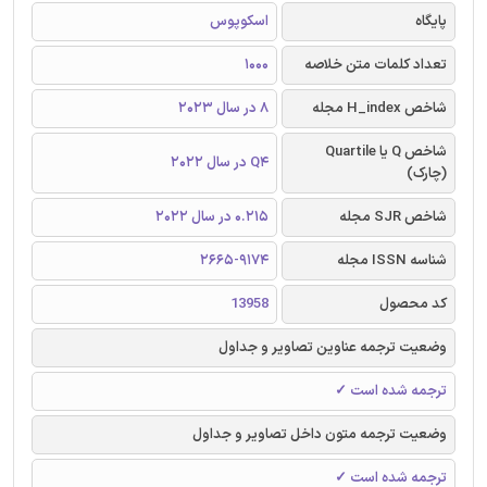
پایگاه
اسکوپوس
تعداد کلمات متن خلاصه
1000
شاخص H_index مجله
8 در سال 2023
شاخص Q یا Quartile
Q4 در سال 2022
(چارک)
شاخص SJR مجله
0.215 در سال 2022
شناسه ISSN مجله
2665-9174
کد محصول
13958
وضعیت ترجمه عناوین تصاویر و جداول
ترجمه شده است ✓
وضعیت ترجمه متون داخل تصاویر و جداول
ترجمه شده است ✓