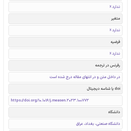
ندارد ☓
متغیر
ندارد ☓
فرضیه
ندارد ☓
رفرنس در ترجمه
در داخل متن و در انتهای مقاله درج شده است
doi یا شناسه دیجیتال
https://doi.org/10.1016/j.measen.2023.100772
دانشگاه
دانشگاه صنعتی، بغداد، عراق