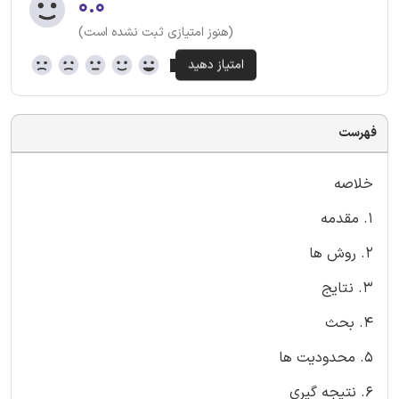
۰.۰
(هنوز امتیازی ثبت نشده است)
فهرست
خلاصه
1. مقدمه
2. روش ها
3. نتایج
4. بحث
5. محدودیت ها
6. نتیجه گیری