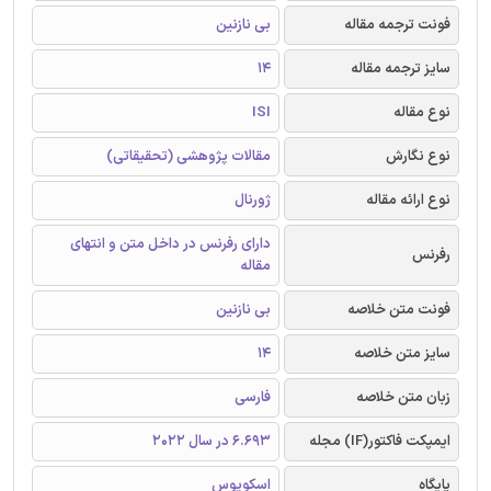
فونت ترجمه مقاله
بی نازنین
سایز ترجمه مقاله
14
نوع مقاله
ISI
نوع نگارش
مقالات پژوهشی (تحقیقاتی)
نوع ارائه مقاله
ژورنال
دارای رفرنس در داخل متن و انتهای
رفرنس
مقاله
فونت متن خلاصه
بی نازنین
سایز متن خلاصه
14
زبان متن خلاصه
فارسی
ایمپکت فاکتور(IF) مجله
6.693 در سال 2022
پایگاه
اسکوپوس