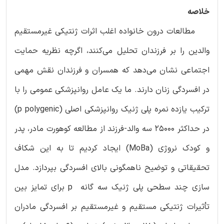
خلاصه
مطالعات درون خانواده اغلب اثرات ژنتیکی غیرمستقیم
والدین را بر فرزندان تحلیل می‌کنند، اگرچه نظریه حمایت
اجتماعی نشان می‌دهد که همسران و فرزندان نقش مهمی
در افسردگی زنان دارند. ما یک عامل روانپزشکی عمومی را با
ترکیب یازده نمره پلی ژنیک روانپزشکی اصلی (p polygenic)
در حداکثر 25000 سه والد-فرزند از مطالعه کوهورت مادر، پدر
و کودک نروژی (MoBa) ایجاد کردیم تا به این شکاف
تحقیقاتی و توضیح ناهمگونی بالای افسردگی بپردازد. مدل
سازی چند سطحی پلی ژنیک سه گانه p برای تمایز بین
تأثیرات ژنتیکی مستقیم و غیرمستقیم بر افسردگی مادران