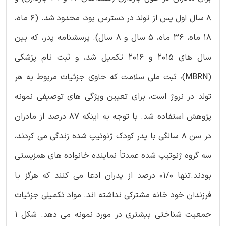
8 سال اول پس از تولد در دسترس بود، محدود شد. (6 ماه،
18 ماه، 36 ماه، 5 سال و 8 سال). پرسشنامه پدر، که بین
سال های 2015 و 2016 تکمیل شد، و ثبت نام پزشکی
(MBRN)، ثبت ملی سلامت که حاوی جزئیات مربوط به هر
تولد در نروژ است، برای تعیین ویژگی های توصیفی نمونه
پژوهش استفاده شد. با توجه به اینکه 87 درصد از مادران
در سن 8 سالگی با پدر کودک ژنوتیپ شده زندگی می کردند،
سه گروه ژنوتیپ شده عمدتاً نماینده خانواده های همزیستی
بودند.تنها 01/0 درصد از پدران ادعا می کنند که هرگز با
فرزندان خود خانه مشترکی نداشته اند. مواد تکمیلی جزئیات
جمعیت شناختی بیشتری در مورد نمونه می دهد. شکل 1