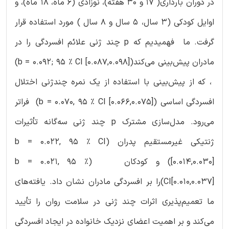
در دوران بارداری( 17 و 30 هفته)، نوزادی (6 ماه، 18 ماه)، و
اوایل کودکی (3 سال، 5 سال و 8 سال ) مورد استفاده قرار
گرفت. ما فهمیدیم که p چند ژنی علائم افسردگی را در
مادران پیش‌بینی می‌کند(b = 0.092; 95 % CI [0.087,0.098])
، که از پیش‌بینی با استفاده از یک نمره چندژنی اختلال
افسردگی اساسی (b = 0.070, 95 % CI [0.066,0.075]) فراتر
می‌رود. مدل‌سازی مشترک p چند ژنی سه‌گانه تأثیرات
ژنتیکی غیرمستقیم پدران (b = 0.022, 95 % CI
[0.014,0.030]) و کودکان (b = 0.021, 95 %
CI[0.010,0.037])را بر افسردگی مادران نشان داد. یافته‌های
ما تعمیم‌پذیری اثرات چند ژنی در سلامت روان را تأیید
می‌کند و بر اهمیت اعضای نزدیک خانواده در ایجاد افسردگی