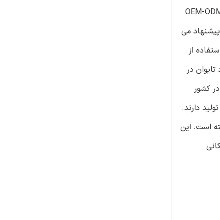
نندگان در زنجیره های ارزش جهانی ارتقای عملکرد با پیروی از خط سیر OEM-ODM-OBM
 پیشنهاد می
ی تحقیق با استفاده از
د تایوان در
نبع دانش اولیه در کشور
لید دارند.
ی تحت تاثیر قرار گرفته است. این
انی