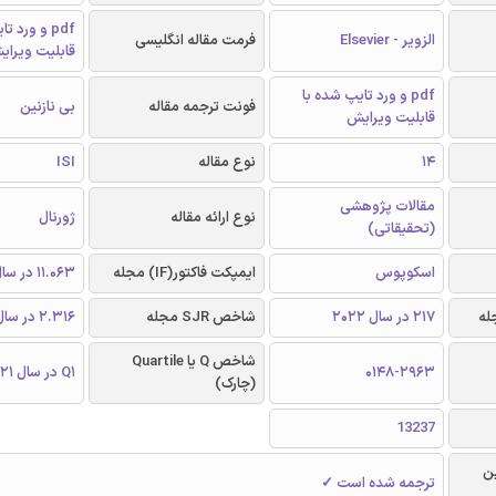
pdf و ورد 
الزویر - Elsevier
فرمت مقاله انگلیسی
قابلیت ویرای
pdf و ورد تایپ شده با
فونت ترجمه مقاله
بی نازنین
قابلیت ویرایش
14
نوع مقاله
ISI
مقالات پژوهشی
نوع ارائه مقاله
ژورنال
(تحقیقاتی)
اسکوپوس
ایمپکت فاکتور(IF) مجله
11.063 در سال 2021
217 در سال 2022
شاخص SJR مجله
2.316 در سال 2021
شاخص Q یا Quartile
0148-2963
Q1 در سال 2021
(چارک)
13237
ن
ترجمه شده است ✓