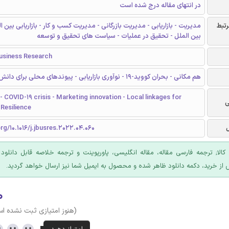
در انتهای مقاله درج شده است
رتبط
مدیریت - بازاریابی - مدیریت بازرگانی - مدیریت کسب و کار - بازاریابی بین ال
بین الملل - تحقیق در عملیات - سیاست های تحقیق و توسعه
Business Research
هم مکانی - بحران کووید-19 - نوآوری بازاریابی - پیوندهای محلی برای دانش – مقاومت
- COVID-19 crisis - Marketing innovation - Local linkages for
ی
Resilience
org/10.1016/j.jbusres.2022.04.060
 کالا; ترجمه فارسی مقاله، مقاله انگلیسی، پاورپوینت و ترجمه خلاصه قابل دانلود
 از خرید، دکمه دانلود ظاهر شده و محصول به ایمیل شما نیز ارسال خواهد گردید.
۰
(هنوز امتیازی ثبت نشده ا