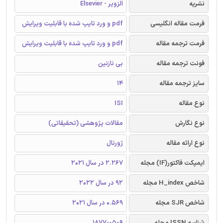
نشریه
الزویر - Elsevier
فرمت مقاله انگلیسی
pdf و ورد تایپ شده با قابلیت ویرایش
فرمت ترجمه مقاله
pdf و ورد تایپ شده با قابلیت ویرایش
فونت ترجمه مقاله
بی نازنین
سایز ترجمه مقاله
14
نوع مقاله
ISI
نوع نگارش
مقالات پژوهشی (تحقیقاتی)
نوع ارائه مقاله
ژورنال
ایمپکت فاکتور(IF) مجله
2.267 در سال 2021
شاخص H_index مجله
92 در سال 2022
شاخص SJR مجله
0.569 در سال 2021
شناسه ISSN مجله
1877-0509