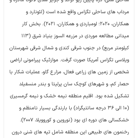
مرداب های ساحلی تگزاس واقع شده است (لئونارد و
همکاران، ۲۰۲۰؛ لومباردی و همکاران، ۲۰۲۱). بخش کار
میدانی مطالعه موردی در مزرعه السوز بنیاد شرق (1۱۳
کیلومتر مربع) در جنوب شرقی کندی و شمال شرقی شهرستان
ویلاسی تگزاس آمریکا صورت گرفت. موازئیک پیرامونی اراضی
شخصی از زمین های زراعی فعال، مزارع گاو، عملیات شکار با
حصار کم، و شهرهای کوچک سان پرلیتا و بندر منسفیلد
تشکیل شده بود. اقلیم منطقه نیمه خشک و نیمه گرمسیری
(10 الی ۳۶ درجه سانتیگراد) با بارندگی بسیار نامنظم و
خشکسالی های دوره ای بود (نوروین و کوروویلا، 2007).
رخنمون های طبیعی این منطقه شامل تپه های شنی درون