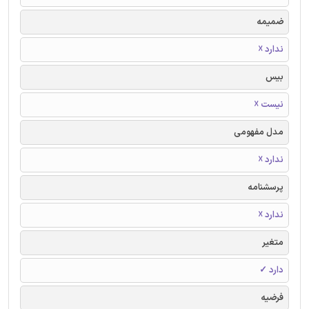
ضمیمه
ندارد ☓
بیس
نیست ☓
مدل مفهومی
ندارد ☓
پرسشنامه
ندارد ☓
متغیر
دارد ✓
فرضیه