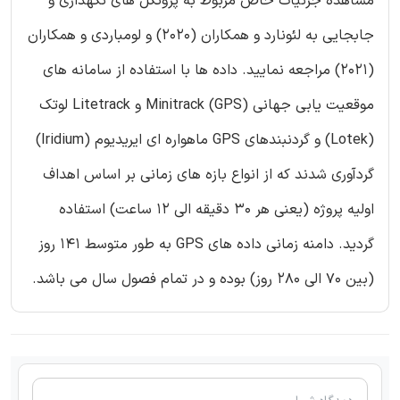
مشاهده جزئیات خاص مربوط به پروتکل های نگهداری و
جابجایی به لئونارد و همکاران (2020) و لومباردی و همکاران
(2021) مراجعه نمایید. داده ها با استفاده از سامانه های
موقعیت یابی جهانی (GPS) Minitrack و Litetrack لوتک
(Lotek) و گردنبندهای GPS ماهواره ای ایریدیوم (Iridium)
گردآوری شدند که از انواع بازه های زمانی بر اساس اهداف
اولیه پروژه (یعنی هر 30 دقیقه الی 12 ساعت) استفاده
گردید. دامنه زمانی داده های GPS به طور متوسط ۱۴۱ روز
(بین ۷۰ الی ۲۸۰ روز) بوده و در تمام فصول سال می باشد.