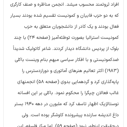
افراد ثروتمند محسوب میشد. انجمن مناظره و صنف کارگری
که به دو حزب فابیان و کمونیست تقسیم شده بودند بسیار
فعال بودند و یک کادر از دانشجویان متعلق به حزب
کمونیست استرالیا بصورت توطئه‌آمیز (صفحه 24) با چند
بلوک از پردیس دانشگاه دیدار کردند. شاعر کاتولیک شدیداً
ضدکمونیستی و با افکار سیاسی مبهم بنام وینست باکلی
(1983) اکثر تعالیم هنرهای آماتوری و دورازدسترس را
پایه‌گذاری کرد و گردهمایی بدوی (صفحه 58) انجمنهای
غالب فعالان چپگرا را محکوم نمود. باکلی بر این افسانه
نوستالژیک اظهار تاسف کرد که ملبورن در دهه 1940 بستر
داغ اندیشه سازنده پیشرونده کاوشگر بوده است. ولی
درحقیقت اینطور نبود (صفحه 59). اما مرکز فلسفه، این