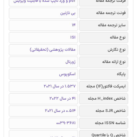
فرمت ترجمه مقاله
pdf و ورد تایپ شده با قابلیت ویرایش
فونت ترجمه مقاله
بی نازنین
سایز ترجمه مقاله
14
نوع مقاله
ISI
نوع نگارش
مقالات پژوهشی (تحقیقاتی)
نوع ارائه مقاله
ژورنال
پایگاه
اسکوپوس
ایمپکت فاکتور(IF) مجله
1.537 در سال 2021
شاخص H_index مجله
41 در سال 2022
شاخص SJR مجله
0.514 در سال 2021
شناسه ISSN مجله
0039-3681
شاخص Q یا Quartile