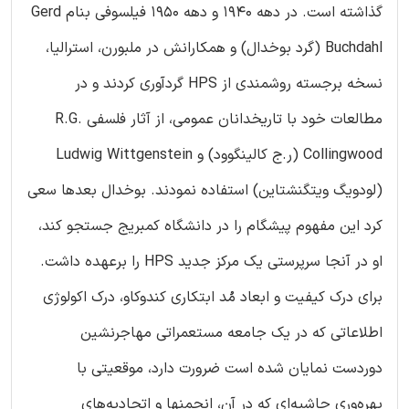
گذاشته است. در دهه 1940 و دهه 1950 فیلسوفی بنام Gerd
Buchdahl (گرد بوخدال) و همکارانش در ملبورن، استرالیا،
نسخه برجسته روشمندی از HPS گردآوری کردند و در
مطالعات خود با تاریخدانان عمومی، از آثار فلسفی R.G.
Collingwood (ر.ج کالینگوود) و Ludwig Wittgenstein
(لودویگ ویتگنشتاین) استفاده نمودند. بوخدال بعدها سعی
کرد این مفهوم پیشگام را در دانشگاه کمبریج جستجو کند،
او در آنجا سرپرستی یک مرکز جدید HPS را برعهده داشت.
برای درک کیفیت و ابعاد مُد ابتکاری کندوکاو، درک اکولوژی
اطلاعاتی که در یک جامعه مستعمراتی مهاجرنشین
دوردست نمایان شده است ضرورت دارد، موقعیتی با
بهره‌وری حاشیه‌ای که در آن، انجمنها و اتحادیه‌های