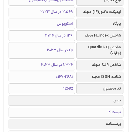
نوع نگارش
مقالات پژوهشی (تحقیقاتی)
ایمپکت فاکتور(IF) مجله
2.569 در سال 2023
پایگاه
اسکوپوس
شاخص H_index مجله
136 در سال 2024
شاخص Q یا Quartile
Q1 در سال 2023
(چارک)
شاخص SJR مجله
1.326 در سال 2023
شناسه ISSN مجله
0167-2681
کد محصول
12682
بیس
نیست ☓
پرسشنامه