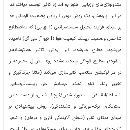
متدولوژی‌های ارزیابی، هنوز به اندازه کافی توسعه نیافته‌اند.
در این پژوهش، یک روش نوین ارزیابی وضعیت آلودگی هوا
بر مبنای فرایند تحلیل سلسله‌مراتبی (آ اچ پی) که به‌اصطلاح
شاخص وضعیت ریسک کیفیت هوا (آ کیو آر سی آی) نامیده
می‌شود، مطرح می‌شود. این روش، تاثیر همکوشانه‌ی
بالقوه‌ی سطوح آلودگی سنجیده‌شده‌ روی متریال مجموعه را
در هر لوکیشن منتخب کمّی‌سازی می‌کند (مثلاً چرک‌گیری و
تغییر رنگ، تبلور نمک، فرسایش فلز، زیست‌فروسایی،
انبساط/انقباض یا متورم شدن/کوچک شدن، از دست دادن
استحکام، ترک‌خوردگی و شکنندگی). روش پیشنهادی بر
مبنای دیتای کمّی (سطح آلایندگی گازی و ذره‌ای) و کیفی
(نمره‌های مقایسه‌ی جفتی برای ریسک‌های مرتبط) است.