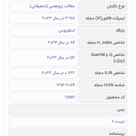
نوع نگارش
مقالات پژوهشی (تحقیقاتی)
ایمپکت فاکتور(IF) مجله
3.918 در سال 2023
پایگاه
اسکوپوس
شاخص H_index مجله
84 در سال 2024
شاخص Q یا Quartile
Q2 در سال 2023
(چارک)
شاخص SJR مجله
0.722 در سال 2023
شناسه ISSN مجله
1296-2074
کد محصول
12681
بیس
نیست ☓
پرسشنامه