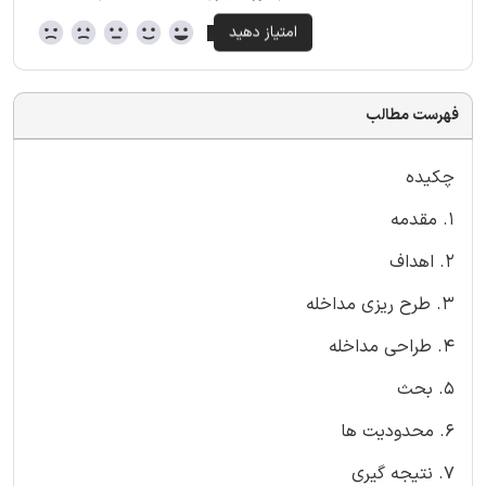
فهرست مطالب
چکیده
1. مقدمه
2. اهداف
3. طرح ریزی مداخله
4. طراحی مداخله
5. بحث
6. محدودیت ها
7. نتیجه گیری