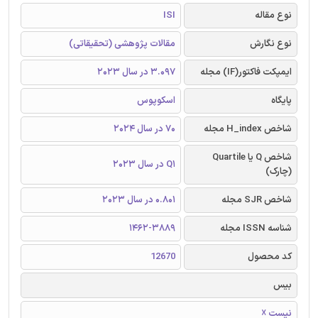
نوع مقاله
ISI
نوع نگارش
مقالات پژوهشی (تحقیقاتی)
ایمپکت فاکتور(IF) مجله
3.097 در سال 2023
پایگاه
اسکوپوس
شاخص H_index مجله
70 در سال 2024
شاخص Q یا Quartile
Q1 در سال 2023
(چارک)
شاخص SJR مجله
0.801 در سال 2023
شناسه ISSN مجله
1462-3889
کد محصول
12670
بیس
نیست ☓