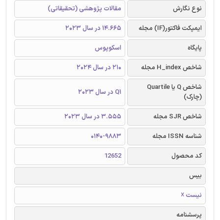
نوع نگارش
مقالات پژوهشی (تحقیقاتی)
ایمپکت فاکتور(IF) مجله
14.665 در سال 2023
پایگاه
اسکوپوس
شاخص H_index مجله
210 در سال 2024
شاخص Q یا Quartile
Q1 در سال 2023
(چارک)
شاخص SJR مجله
3.555 در سال 2023
شناسه ISSN مجله
0140-9883
کد محصول
12652
بیس
نیست ☓
پرسشنامه