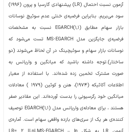
آزمون نسبت احتمال (LR) پیشنهادی گارسیا و پرون (1996)
سود می‌بریم. بنابراین فرضیه‌ی خنثی عدم سوئیچ نوسانات
بازار سهام مطابق EGARCH(1,1) نسبت به مشخصات
فرضیه‌ی جایگزین مدل MS-EGARCH تست می‌شود که
نوسانات بازار سهام و سوئیچینگ در آن لحاظ می‌شوند (دو
ساختار).توجه داشته باشید که میانگین و واریانس به
صورت مشترک تخمین زده شده‌اند. با استفاده از معیار
اطلاعات آکائیکه (1974)، هنن و کوئین (1979 ) معادلات
میانگین خود رگرسیونی را بدست آورده‌اند. این مقادیر صفر
هستند ، برای معادله‌ی واریانس مدل EGARCH(1,1) توصیف
کننده‌ی هر یک از سری‌های بازده واقعی سهام است. آماره‌ی
آزمون LR به شکل LR= 2 ILnLMS-EGARCH – ln