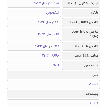
ایمپکت فاکتور(IF) مجله
6.908 در سال 2023
پایگاه
اسکوپوس
شاخص H_index مجله
44 در سال 2024
شاخص Q یا Quartile
Q1 در سال 2023
(چارک)
شاخص SJR مجله
1.941 در سال 2023
شناسه ISSN مجله
2352-8648
کد محصول
12651
بیس
است ✓
پرسشنامه
ندارد ☓