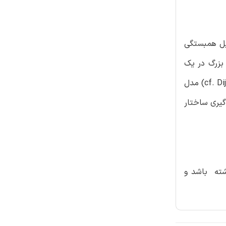
لیل همبستگی
ل داده های با ابعاد بزرگ در یک
محیط کم ساختار اختراع شد و تحت فرمت ها و اصلاحات مختلف قرارگرفته است. در جدید ترین فرم، (cf. Dijkstra and Henseler, 2015a, b) مدل
ندازه گیری ساختار
شته باشد و