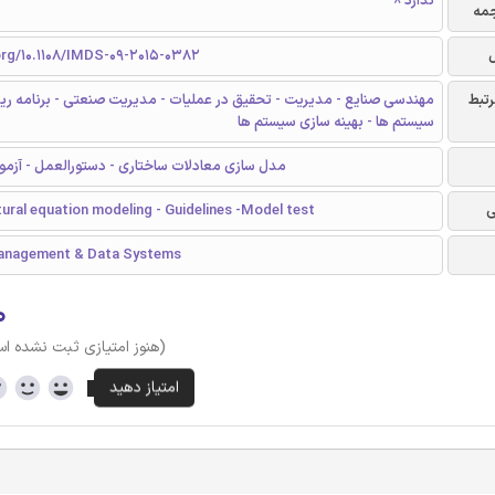
ندارد ☓
جمه
org/10.1108/IMDS-09-2015-0382
رتبط
مهندسی صنایع - مدیریت - تحقیق در عملیات - مدیریت صنعتی - برنامه ری
سیستم ها - بهینه سازی سیستم ها
PLS - مدل سازی معادلات ساختاری - دستورالعمل - آز
ی
ural equation modeling - Guidelines -Model test
Management & Data Systems
۰
(هنوز امتیازی ثبت نشده ا