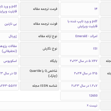
pdf و ورد 
14
فرمت ترجمه مقاله
قابلیت ویرای
pdf و ورد تایپ شده با
فونت ترجمه مقاله
بی نازنین
قابلیت ویرایش
امرالد - Emerald
نوع ارائه مقاله
ژورنال
مقالات پژوه
ISI
نوع نگارش
(تحقیقاتی)
5.767 در سال 2023
پایگاه
اسکوپوس
شاخص Q یا Quartile
125 در سال 2024
Q1 در سال 2023
(چارک)
1.207 در سال 2023
شناسه ISSN مجله
0263-5577
12650
نیست ☓