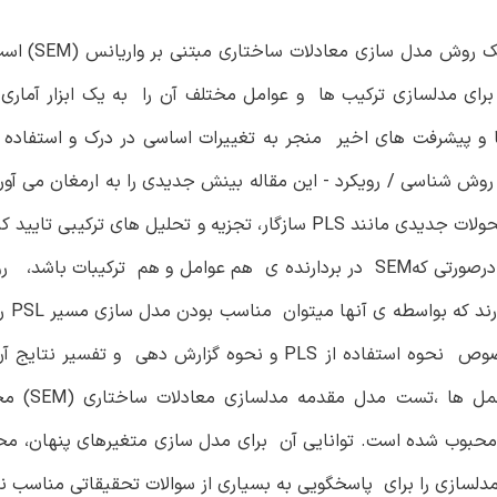
هدف - مدل سازی مسیر حداقل مربعا
 برای مدلسازی ترکیب ها و عوامل مختلف آن را به یک ابزار آماری
ش شناسی / رویکرد - این مقاله بینش جدیدی را به ارمغان می آورد 
ای به مدل سازی مسیر PLS ارائه می دهد. همچنین این مقاله تحولات جدیدی مانند PLS سازگار، تجزیه و تحلیل 
همبستگی heterotrait-monotrait را ارائه می دهد. یافته ها - درصورتی کهSEM در بردارنده ی هم عوامل و هم ت
مدل سازی مسیر
اصالت / ارزش - این مقاله دستورالعمل های به روز شده در خصوص نحوه استفاده از PLS و نحوه گزارش ده
دهد. کلمات کلیدی PLS، مدلسازی
 محبوب شده است. توانایی آن برای مدل سازی متغیرهای پنهان، مح
مدلسازی را برای پاسخگویی به بسیاری از سوالات تحقیقاتی مناسب ن