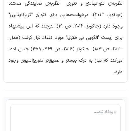
نظریه‌ی نئو-نهادی و تئوری نظریه‌ی نمایندگی هستند
(جاکوبز، 2012). درخواست‌هایی برای تئوری "گریزناپذیری"
وجود دارد (جاکوبز، 2012، ص 19)؛ هرچند که این پیشنهاد
برای ریسک "الگویی بی فکری" مورد انتقاد قرار گرفت (مدل،
2013، ص 104). جاکوبز (2016، ص 469، 479) چنین ادعا
می‌کند که نیاز به درک بیشتر و عمیق‌تر تئوریزاسیون وجود
دارد.