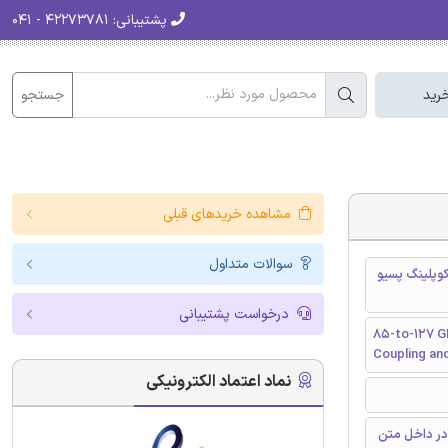
پشتیبانی:
۴۲۲۷۳۷۸۱ - ۰۴۱
جستجو
رید
مشاهده خریدهای قبلی
سوالات متداول
CM فرکانس 85 تا 127 گیگاهرتز با استفاده از تربیع VCO با کوپلینگ پسیو
درخواست پشتیبانی
85-to-127 G
Coupling an
نماد اعتماد الکترونیکی
در داخل متن