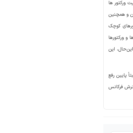
یفیت ورکتور ها
ان و همچنین
های نوسان پایه بیشتر از 90 گیگاهرتز از ورکتورهای کوچک
فورماتورها و ورکتورها
ور که ذکر شد از آن‌ها برای تشریح اسیلاتور 57.5 تا 190 گیگاهرتزی استفاده شده است [10]. بااین‌حال، این
ً پایین رفع
سترش فرکانس