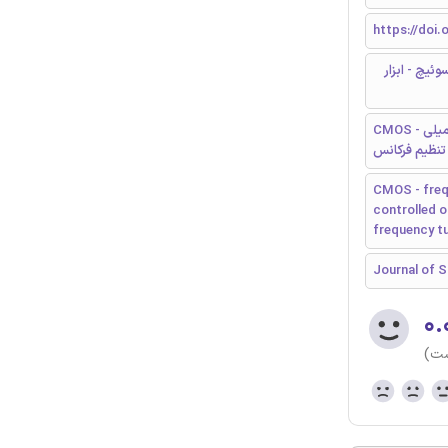
https://doi.
ئیچ - ابزار
CMOS - افزایش فرکانس - کوپلینگ پسیو - نوسان ساز کنترل شده ولتاژ تربیع - موج میلی
تنظیم فرکانس
CMOS - frequ
controlled o
frequency t
Journal of S
۰.
ست)