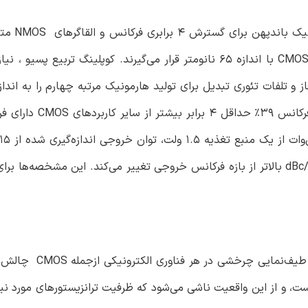
تربیع LC-VCO با کوپلینگ 
بیشتر از برهم‌کنش (تطابق) خطی کاهش می‌دهد. بازه تنظ
متغیر است و نویز فاز نیز در آفست 10 مگاهرتز از 108 تا 102 dBc/Hz بالاتر از بازه فرکانس خروجی تغییر می‌کند. این مش
بازه تنظیم فرکانس حدود 50% در 100 گیگاهرتز و بالا
ت، و از این واقعیت ناشی می‌شود که ظرفیت ترانزیستورهای مورد نیاز