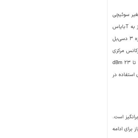
(تزویج) پسیو و ترکیب هارمونیک باندپهن برای گسترش 4 برابری فرکانس و القاگرهای NMOS متغیر سوئیچی
به‌منظور تولید سیگنال‌هایی در فرکانس 85 تا 127 گیگاهرتز در CMOS با اندازه 65 نانومتر قرار می‌گیرند. کوپلینگ تربیع پسیو ، نیاز به Tبایاس
باندپهن روی تراشه را رفع می‌کند، درحالی‌که مصرف انرژی، نویز فاز و تلفات تئوری تبدیل برای تولید هارمونیک مرتبه چهارم را به اندازه 3 دسی‌بل
یم فرکانس 39٪ حداقل 4 برابر بیشتر از سایر کاربردهای CMOS دارای فرکانس مرکزی
بیش از 90 گیگاهرتز است. در زمان مصرف انرژی 30 تا 45 میلی‌وات از یک منبع تغذیه 1.5 ولت، توان خروجی اندازه‌گیری شده از 15 تا 23 dBm
خصه‌ها برای استفاده در
تر برای طیف‌نمایی چرخشی در هر فناوری الکترونیکی ازجمله CMOS چالش‌برانگیز است.
 برای ادامه