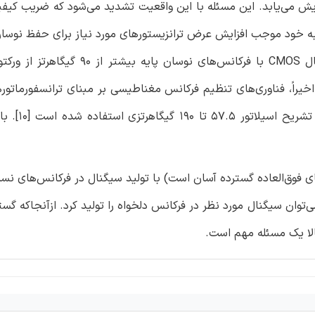
‌کننده فرکانس کار) افزایش می‌یابد. این مسئله با این واقعیت تشدید می‌شود که ضریب ک
‌نوبه خود موجب افزایش عرض ترانزیستورهای مورد نیاز برای حفظ نوس
ظرفیت آن‌ها می‌گردد. به همین دلیل اکثر مدارهای مولد سیگنال CMOS با فرکانس‌
اده می‌کنند [13] - [15] و یا حتی هیچ ورکتوری ندارند [16]. اخیراً، فناوری‌های تنظیم فرکانس مغناطیسی بر مبنای ترانس
مطرح شده است [10]، [11] و همان‌ط
فوق‌العاده گسترده آسان است) با تولید سیگنال در فرکانس‌های نسبتا
توان سیگنال مورد نظر در فرکانس دلخواه را تولید کرد. ازآنجاکه گ
الا یک مسئله مهم است.