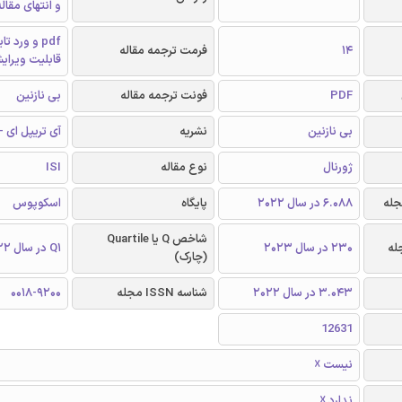
و انتهای مقال
pdf و ورد 
14
فرمت ترجمه مقاله
قابلیت ویرای
PDF
فونت ترجمه مقاله
بی نازنین
بی نازنین
نشریه
آی تریپل ای - EEE
ژورنال
نوع مقاله
ISI
6.088 در سال 2022
پایگاه
اسکوپوس
شاخص Q یا Quartile
230 در سال 2023
Q1 در سال 2022
(چارک)
3.043 در سال 2022
شناسه ISSN مجله
0018-9200
12631
نیست ☓
ندارد ☓