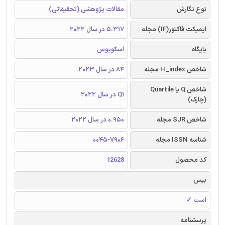
نوع نگارش
مقالات پژوهشی (تحقیقاتی)
ایمپکت فاکتور(IF) مجله
5.317 در سال 2022
پایگاه
اسکوپوس
شاخص H_index مجله
84 در سال 2023
شاخص Q یا Quartile
Q1 در سال 2022
(چارک)
شاخص SJR مجله
0.950 در سال 2022
شناسه ISSN مجله
0045-7906
کد محصول
12628
بیس
است ✓
پرسشنامه