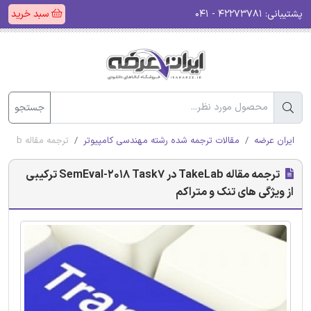
پشتیبانی:
۴۲۲۷۳۷۸۱ - ۰۴۱
سبد خرید
جستجو
ایران عرضه
مقالات ترجمه شده رشته مهندسی کامپیوتر
ترجمه مقاله TakeLab در SemEval-2018 Task7 ترکیبی از ویژگی های تنک و متراکم
ترجمه مقاله TakeLab در SemEval-2018 Task7 ترکیبی
از ویژگی های تنک و متراکم