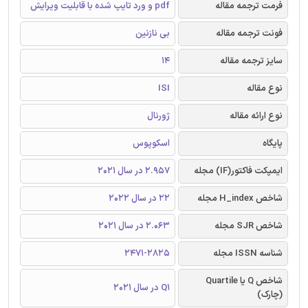
فرمت ترجمه مقاله
pdf و ورد تایپ شده با قابلیت ویرایش
فونت ترجمه مقاله
بی نازنین
سایز ترجمه مقاله
14
نوع مقاله
ISI
نوع ارائه مقاله
ژورنال
پایگاه
اسکوپوس
ایمپکت فاکتور(IF) مجله
2.957 در سال 2021
شاخص H_index مجله
22 در سال 2022
شاخص SJR مجله
2.063 در سال 2021
شناسه ISSN مجله
2471-2825
شاخص Q یا Quartile
Q1 در سال 2021
(چارک)