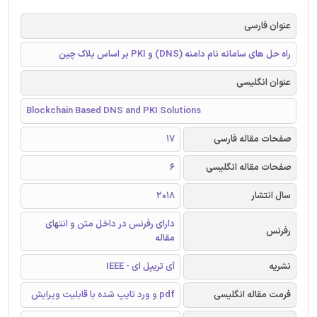
عنوان فارسی
راه حل های سامانه نام دامنه (DNS) و PKI بر اساس بلاک چین
عنوان انگلیسی
Blockchain Based DNS and PKI Solutions
صفحات مقاله فارسی
17
صفحات مقاله انگلیسی
6
سال انتشار
2018
دارای رفرنس در داخل متن و انتهای
رفرنس
مقاله
نشریه
آی تریپل ای - IEEE
فرمت مقاله انگلیسی
pdf و ورد تایپ شده با قابلیت ویرایش