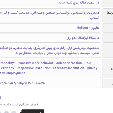
در انتهای مقاله درج شده است
رتبط
مدیریت، روانشناسی، روانشناسی صنعتی و سازمانی، مدیریت کسب و کار، م
انسانی
هلیون - Heliyon
دانشگاه ایرلانگا، اندونزی
شخصیت پیش‌کنش‌گری، رفتار کاری پیش‌کنش‌گری، رضایت شغلی، خودکارآم
نقش، موسسه پاسخگو، نهاد موثر، شغل با کیفیت، اشتغال مولد
rsonality - Proactive work behavior - Job satisfaction - Role
ی
efficacy - Responsive institution - Effective institution - Quality
ctive employment
rg/10.1016/j.heliyon.2021.e08710
۰
(هنوز امتیازی ثبت نشده ا