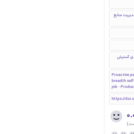
دیریت منابع
دی گسترش
Proactive pe
breadth self-
job - Produ
https://doi.o
۰.
ست)