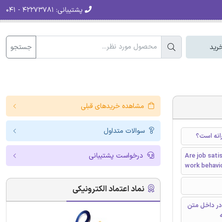
پشتیبانی:
۴۲۲۷۳۷۸۱ - ۰۴۱
جستجو
رید
مشاهده خریدهای قبلی
سوالات متداول
انه است؟
درخواست پشتیبانی
Are job sati
work behavi
نماد اعتماد الکترونیکی
در داخل متن
ه