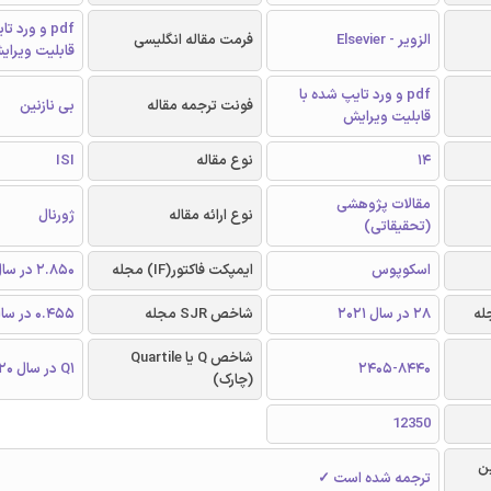
pdf و ورد 
الزویر - Elsevier
فرمت مقاله انگلیسی
قابلیت ویرای
pdf و ورد تایپ شده با
فونت ترجمه مقاله
بی نازنین
قابلیت ویرایش
14
نوع مقاله
ISI
مقالات پژوهشی
نوع ارائه مقاله
ژورنال
(تحقیقاتی)
اسکوپوس
ایمپکت فاکتور(IF) مجله
2.850 در سال 2020
28 در سال 2021
شاخص SJR مجله
0.455 در سال 2020
شاخص Q یا Quartile
2405-8440
Q1 در سال 2020
(چارک)
12350
ن
ترجمه شده است ✓