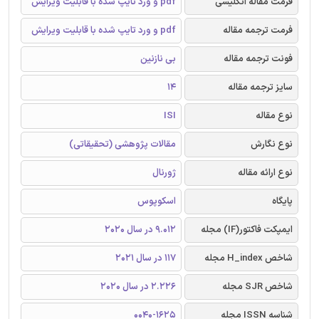
فرمت مقاله انگلیسی
pdf و ورد تایپ شده با قابلیت ویرایش
فرمت ترجمه مقاله
pdf و ورد تایپ شده با قابلیت ویرایش
فونت ترجمه مقاله
بی نازنین
سایز ترجمه مقاله
14
نوع مقاله
ISI
نوع نگارش
مقالات پژوهشی (تحقیقاتی)
نوع ارائه مقاله
ژورنال
پایگاه
اسکوپوس
ایمپکت فاکتور(IF) مجله
9.012 در سال 2020
شاخص H_index مجله
117 در سال 2021
شاخص SJR مجله
2.226 در سال 2020
شناسه ISSN مجله
0040-1625