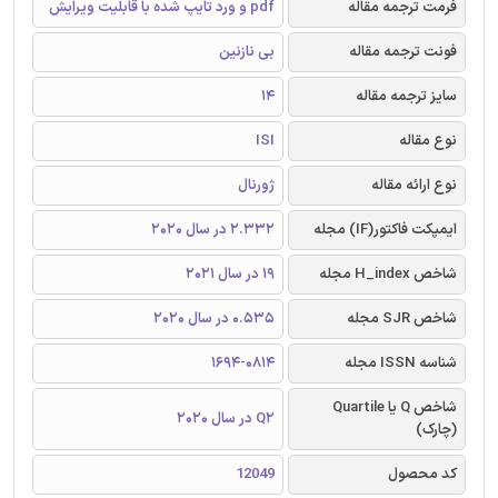
فرمت ترجمه مقاله
pdf و ورد تایپ شده با قابلیت ویرایش
فونت ترجمه مقاله
بی نازنین
سایز ترجمه مقاله
14
نوع مقاله
ISI
نوع ارائه مقاله
ژورنال
ایمپکت فاکتور(IF) مجله
2.332 در سال 2020
شاخص H_index مجله
19 در سال 2021
شاخص SJR مجله
0.535 در سال 2020
شناسه ISSN مجله
1694-0814
شاخص Q یا Quartile
Q2 در سال 2020
(چارک)
کد محصول
12049