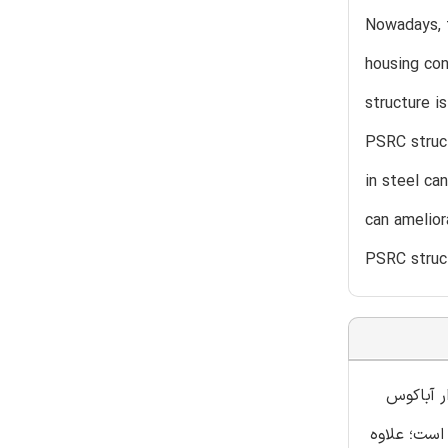
Nowadays, t
housing con
structure i
PSRC struct
in steel ca
can amelior
PSRC struct
تحلیل عددی غیرخطی برای
انجام شده 