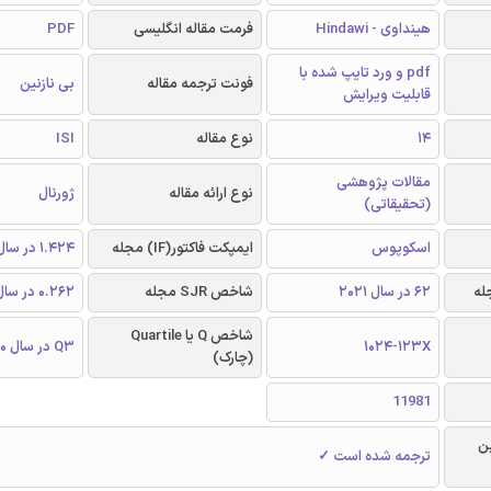
PDF
فرمت مقاله انگلیسی
هینداوی - Hindawi
pdf و ورد تایپ شده با
بی نازنین
فونت ترجمه مقاله
قابلیت ویرایش
ISI
نوع مقاله
14
مقالات پژوهشی
ژورنال
نوع ارائه مقاله
(تحقیقاتی)
1.424 در سال 2020
ایمپکت فاکتور(IF) مجله
اسکوپوس
0.262 در سال 2020
شاخص SJR مجله
62 در سال 2021
شاخص Q یا Quartile
Q3 در سال 2020
1024-123X
(چارک)
11981
و
ترجمه شده است ✓