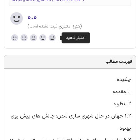
https://doi.org/10.1016/j.sftr.2021.100044
۰.۰
(هنوز امتیازی ثبت نشده است)
فهرست مطالب
چکیده
1. مقدمه
2. نظریه
1.2 جهان در حال شهری سازی شدن: چالش های پیش روی
بهبود