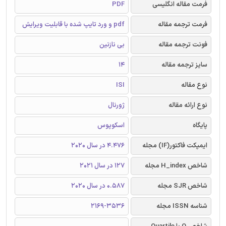
فرمت مقاله انگلیسی
PDF
فرمت ترجمه مقاله
pdf و ورد تایپ شده با قابلیت ویرایش
فونت ترجمه مقاله
بی نازنین
سایز ترجمه مقاله
14
نوع مقاله
ISI
نوع ارائه مقاله
ژورنال
پایگاه
اسکوپوس
ایمپکت فاکتور(IF) مجله
4.476 در سال 2020
شاخص H_index مجله
127 در سال 2021
شاخص SJR مجله
0.587 در سال 2020
شناسه ISSN مجله
2169-3536