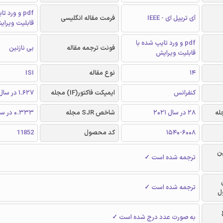
pdf و ورد 
آی تریپل ای - IEEE
فرمت مقاله انگلیسی
قابلیت ویرای
pdf و ورد تایپ شده با
فونت ترجمه مقاله
بی نازنین
قابلیت ویرایش
14
نوع مقاله
ISI
کنفرانس
ایمپکت فاکتور(IF) مجله
1.627 در سال 2020
28 در سال 2021
شاخص SJR مجله
0.333 در سال 2020
1540-6008
کد محصول
11852
ن
ترجمه شده است ✓
ترجمه شده است ✓
ل
به صورت عدد درج شده است ✓