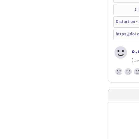
Distortion -
https://doi.
۰.
ست)