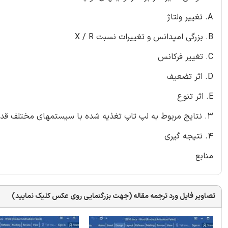
A. تغییر ولتاژ
B. بزرگی امپدانس و تغییرات نسبت X / R
C. تغییر فرکانس
D. اثر تضعیف
E. اثر تنوع
3. نتایج مربوط به لپ تاپ تغذیه شده با سیستمهای مختلف قدرت
4. نتیجه گیری
منابع
تصاویر فایل ورد ترجمه مقاله (جهت بزرگنمایی روی عکس کلیک نمایید)