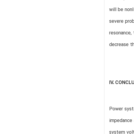
will be non
severe prob
resonance, 
decrease th
IV. CONCL
Power syste
impedance a
system volt