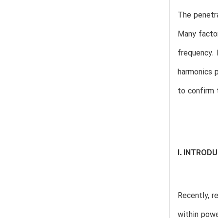
The penetra
Many factor
frequency. 
harmonics 
to confirm 
I. INTROD
Recently, r
within pow