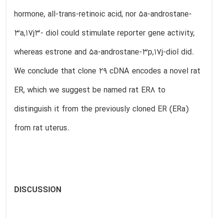
hormone, all-trans-retinoic acid, nor 5a-androstane-
3a,17j3- diol could stimulate reporter gene activity,
whereas estrone and 5a-androstane-3p,17j-diol did.
We conclude that clone 29 cDNA encodes a novel rat
ER, which we suggest be named rat ER8 to
distinguish it from the previously cloned ER (ERa)
from rat uterus.
DISCUSSION