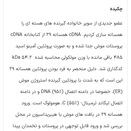
چکیده
عضو جدیدی از سوپر خانواده گیرنده های هسته ای را
همسانه سازی کردیم. cDNA همسانه 29 از کتابخانه cDNA
پروستات موش جدا شده و به صورت پروتئین آمینو اسید
485 باقی مانده با وزن مولکولی محاسبه شده kDa 54.2
کدگذاری شد. دلیل منحصر به فرد بودن پروتئین همسانه 29
این است که به شدت با پروتئین گیرنده استروژن موش
(ER)، خصوصا در دامنه اتصال DNA (95٪) و در دامنه
اتصال لیگاند ترمینال- C (55٪)، هومولوگ است. ورود
همسانه 29 در بافت های موش با هیبریداسیون در محل
بررسی شد و ورود قابل توجهی در پروستات و تخمدان پیدا