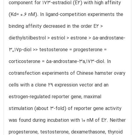
component for 173-estradiol (E2) with high affinity
(Kd= 0.6 nM). In ligand-competition experiments the
binding affinity decreased in the order E2 >
diethylstilbestrol > estriol > estrone > 5a-androstane-
3,,17p-diol >> testosterone = progesterone =
corticosterone = 5a-androstane-3a,173-diol. In
cotransfection experiments of Chinese hamster ovary
cells with a clone 29 expression vector and an
estrogen-regulated reporter gene, maximal
stimulation (about 3-fold) of reporter gene activity
was found during incubation with 10 nM of E2. Neither
progesterone, testosterone, dexamethasone, thyroid