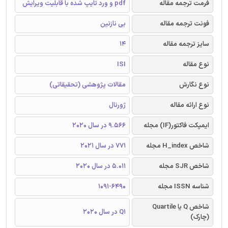
فرمت ترجمه مقاله
pdf و ورد تایپ شده با قابلیت ویرایش
فونت ترجمه مقاله
بی نازنین
سایز ترجمه مقاله
14
نوع مقاله
ISI
نوع نگارش
مقالات پژوهشی (تحقیقاتی)
نوع ارائه مقاله
ژورنال
ایمپکت فاکتور(IF) مجله
9.566 در سال 2020
شاخص H_index مجله
771 در سال 2021
شاخص SJR مجله
5.011 در سال 2020
شناسه ISSN مجله
1091-6490
شاخص Q یا Quartile
Q1 در سال 2020
(چارک)