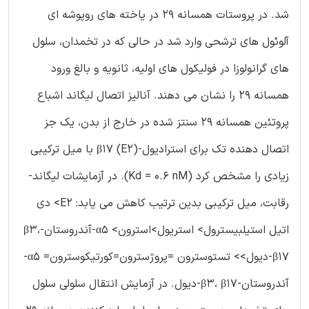
شد. در پروستات همسانه 29 در یاخته های روپوشه ای
آلوئول های ترشحی وارد شد در حالی که در تخمدان، سلول
های گرانولوزا در فولیکول های اولیه، ثانویه و بالغ ورود
همسانه 29 را نشان می دهند. آنالیز اتصال لیگاند اشباع
پروتئین همسانه 29 سنتز شده در خارج از بدن، یک جز
اتصال دهنده تک برای استرادیول-β17 (E2) با میل ترکیبی
زیادی را مشخص کرد (Kd = 0.6 nM). در آزمایشات لیگاند-
رقابت، میل ترکیبی بدین ترتیب کاهش می یابد: E2> دی
اتیل استیلبیسترول> استریول>استرون> α5-آندروستان-β3،
β17-دیول>> تستوسترون =پروژسترون=کورتیکوسترون= α5-
آندروستان-β3، β17-دیول. در آزمایش انتقال سلولی سلول