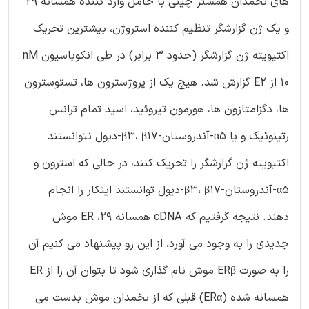
های تخمدان همستر چینی با حامل وارد کننده همسانه 29
و یک ژن گزارشگر تنظیم کننده استروژن، بیشترین تحریک
اکتیویته ژن گزارشگر (حدود 3 برابر) در طی انکوباسیون nM
10 از E2 گزارش شد. هیچ یک از پروژسترون ها، تستوسترون
ها، دگزامتازون ها، هورمون تیروئید، اسید تمام ترانس
رتینوئیک و یا α5-آندروستان-β3، β17-دیول نتوانستند
اکتیویته ژن گزارشگر را تحریک کنند، در حالی که استرون و
α5-آندروستان-β3، β17-دیول توانستند اینکار را انجام
دهند. نتیجه گرفتیم که cDNA همسانه 29، ER موش
جدیدی را به وجود می آورد، از این رو پیشنهاد می کنیم آن
را به صورت ERβ موش نام گذاری شود تا بتوان آن را از ER
همسانه شده (ERα) قبلی که از تخمدان موش بدست می