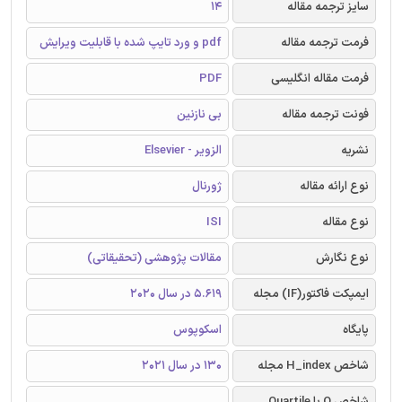
سایز ترجمه مقاله
14
فرمت ترجمه مقاله
pdf و ورد تایپ شده با قابلیت ویرایش
فرمت مقاله انگلیسی
PDF
فونت ترجمه مقاله
بی نازنین
نشریه
الزویر - Elsevier
نوع ارائه مقاله
ژورنال
نوع مقاله
ISI
نوع نگارش
مقالات پژوهشی (تحقیقاتی)
ایمپکت فاکتور(IF) مجله
5.619 در سال 2020
پایگاه
اسکوپوس
شاخص H_index مجله
130 در سال 2021
شاخص Q یا Quartile