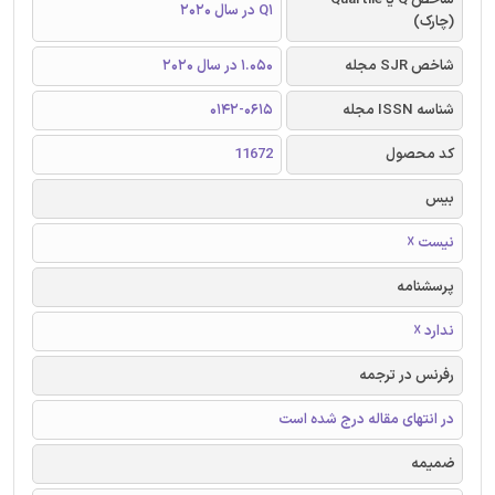
Q1 در سال 2020
(چارک)
شاخص SJR مجله
1.050 در سال 2020
شناسه ISSN مجله
0142-0615
کد محصول
11672
بیس
نیست ☓
پرسشنامه
ندارد ☓
رفرنس در ترجمه
در انتهای مقاله درج شده است
ضمیمه