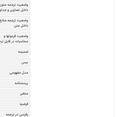
وضعیت ترجمه متون
داخل تصاویر و جداو
وضعیت ترجمه منابع
داخل متن
وضعیت فرمولها و
محاسبات در فایل تر
ضمیمه
بیس
مدل مفهومی
پرسشنامه
متغیر
فرضیه
رفرنس در ترجمه