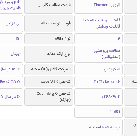
pdf و ورد 
الزویر - Elsevier
فرمت مقاله انگلیسی
قابلیت ویرای
pdf و ورد تایپ شده با
فونت ترجمه مقاله
بی نازنین
قابلیت ویرایش
14
نوع مقاله
ISI
مقالات پژوهشی
نوع ارائه مقاله
ژورنال
(تحقیقاتی)
اسکوپوس
ایمپکت فاکتور(IF) مجله
16.161 در سال 2020
114 در سال 2021
شاخص SJR مجله
2.770 در سال 2020
شاخص Q یا Quartile
0268-4012
Q1 در سال 2020
(چارک)
11651
ن
ترجمه شده است ✓