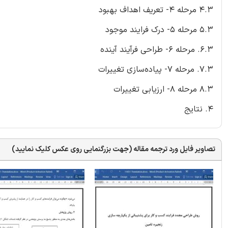
4.3 مرحله 4- تعریف اهداف بهبود
5.3 مرحله 5- درک فرایند موجود
6.3. مرحله 6- طراحی فرآیند آینده
7.3. مرحله 7- پیاده‌سازی تغییرات
8.3 مرحله 8- ارزیابی تغییرات
4. نتايج
تصاویر فایل ورد ترجمه مقاله (جهت بزرگنمایی روی عکس کلیک نمایید)