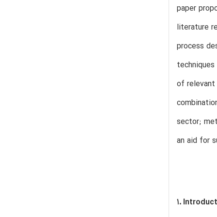
paper propo
literature 
process des
techniques 
of relevant
combinatio
sector; me
an aid for 
1. Introduc